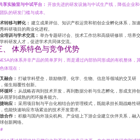
共享实验室与中试平台：
开放先进的研发设施与中试生产线，降低企业和
团队的研发门槛与成本。
术转移与孵化：
建立成果评估、知识产权运营和初创企业孵化体系，加
秀科研项目的商业化进程。
业培训与学术交流：
举办专题研讨会、技术工作坊和高级研修班，培养
学科研发人才，促进学术共同体交流。
三、 体系特色与竞争优势
NESA的体系并非产品的简单罗列，而是通过内部协同形成的有机整体，
色体现在：
叉融合：
打破学科壁垒，鼓励物理、化学、生物、信息等领域的交叉研
，催生颠覆性创新。
环循环：
从战略咨询到技术开发，再到数据分析与生态孵化，形成支持
从萌芽到成熟的闭环服务能力。
捷响应：
采用项目制与平台化相结合的管理模式，既能承担长期战略性
，也能快速响应市场紧迫的技术开发需求。
放合作：
积极与国内外顶尖机构、产业链上下游企业建立伙伴关系，融
球创新网络。
##