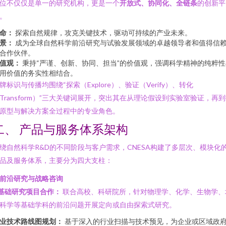
位不仅仅是单一的研究机构，更是一个
开放式、协同化、全链条
的创新平
。
命：
探索自然规律，攻克关键技术，驱动可持续的产业未来。
景：
成为全球自然科学前沿研究与试验发展领域的卓越领导者和值得信
合作伙伴。
值观：
秉持“严谨、创新、协同、担当”的价值观，强调科学精神的纯粹性
用价值的务实性相结合。
牌标识与传播均围绕“探索（Explore）、验证（Verify）、转化
Transform）”三大关键词展开，突出其在从理论假设到实验室验证，再
原型与解决方案全过程中的专业角色。
二、 产品与服务体系架构
绕自然科学R&D的不同阶段与客户需求，CNESA构建了多层次、模块化
品及服务体系，主要分为四大支柱：
. 前沿研究与战略咨询
基础研究项目合作：
联合高校、科研院所，针对物理学、化学、生物学、
科学等基础学科的前沿问题开展定向或自由探索式研究。
业技术路线图规划：
基于深入的行业扫描与技术预见，为企业或区域政