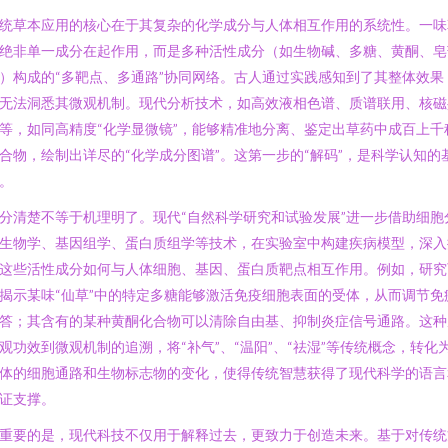
统草本应用的核心在于其复杂的化学成分与人体相互作用的系统性。一味
绝非单一成分在起作用，而是多种活性成分（如生物碱、多糖、黄酮、皂
）构成的“多靶点、多通路”协同网络。古人通过实践感知到了其整体效果
无法洞悉其微观机制。现代分析技术，如高效液相色谱、质谱联用、核磁
等，如同高精度“化学显微镜”，能够精准地分离、鉴定出草药中成百上千
合物，绘制出详尽的“化学成分图谱”。这第一步的“解码”，是科学认知的
。
分清楚不等于机理明了。现代“自然科学研究和试验发展”进一步借助细胞
生物学、基因组学、蛋白质组学等技术，在实验室中构建疾病模型，深入
这些活性成分如何与人体细胞、基因、蛋白质靶点相互作用。例如，研究
揭示某味“仙草”中的特定多糖能够激活免疫细胞表面的受体，从而调节免
答；其含有的某种黄酮化合物可以清除自由基、抑制炎症信号通路。这种
观功效到微观机制的追溯，将“补气”、“温阳”、“祛湿”等传统概念，转化
体的细胞通路和生物标志物的变化，使得传统智慧获得了现代科学的语言
证支撑。
重要的是，现代科技不仅用于解释过去，更致力于创造未来。基于对传统