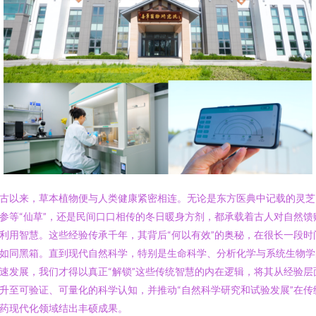
古以来，草本植物便与人类健康紧密相连。无论是东方医典中记载的灵芝
参等“仙草”，还是民间口口相传的冬日暖身方剂，都承载着古人对自然馈
利用智慧。这些经验传承千年，其背后“何以有效”的奥秘，在很长一段时
如同黑箱。直到现代自然科学，特别是生命科学、分析化学与系统生物学
速发展，我们才得以真正“解锁”这些传统智慧的内在逻辑，将其从经验层
升至可验证、可量化的科学认知，并推动“自然科学研究和试验发展”在传
药现代化领域结出丰硕成果。