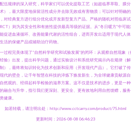
配伍规律的深入研究，科学家们可以优化提取工艺（如超临界萃取、膜分
术），最大限度地保留活性成分并去除无效或有害物质；可以针对明确的
，对经典复方进行组分优化或开发新型复方产品。严格的随机对照临床试
RCT）则为其安全性和有效性提供最高等级的证据。从“冬日暖方”中可能
能促进血液循环、改善能量代谢的活性组合，进而开发出适用于现代人体
生活的保健产品或辅助治疗药物。
一过程完美体现了“自然科学研究和试验发展”的闭环：从观察自然现象（
经验）出发，提出科学问题，通过实验设计和系统研究揭示内在规律（解
制），最终将知识转化为技术创新和应用（开发现代产品）。它打破了传
现代的壁垒，让千年智慧在科技的淬炼下焕发新生，为全球健康贡献源自
自然观的、经得起科学检验的滋养方案。这不仅是技术的进步，更是一种
的融合与升华，指引我们更深刻、更安全、更有效地利用自然馈赠，服务
类健康。
如若转载，请注明出处：http://www.cctcarry.com/product/75.html
更新时间：2026-08-08 06:46:23